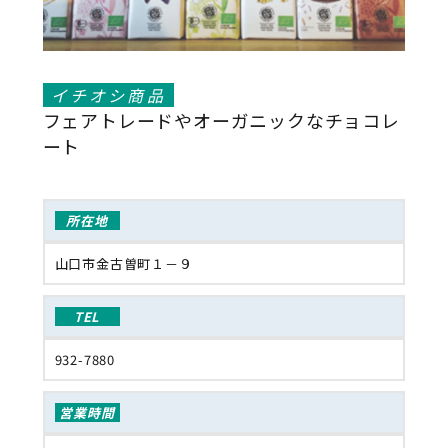
イチオシ商品
フェアトレードやオーガニックなチョコレ
ート
所在地
山口市金古曽町１－９
TEL
932-7880
営業時間