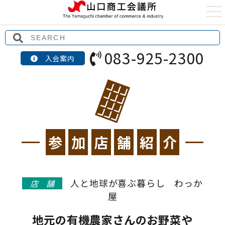
t
o
g
g
l
e
083-925-2300
n
入会案内
a
v
i
g
a
t
i
o
n
参
加
店
舗
紹
介
人と地球が喜ぶ暮らし わっか
店舗
屋
地元の有機農家さんのお野菜や