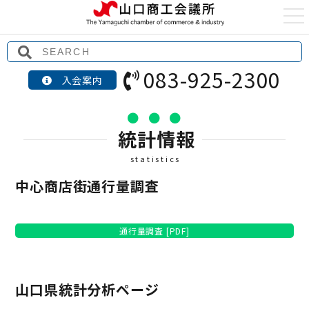
t
o
g
g
l
e
083-925-2300
n
入会案内
a
v
i
g
a
統計情報
t
i
o
statistics
n
中心商店街通行量調査
通行量調査 [PDF]
山口県統計分析ページ