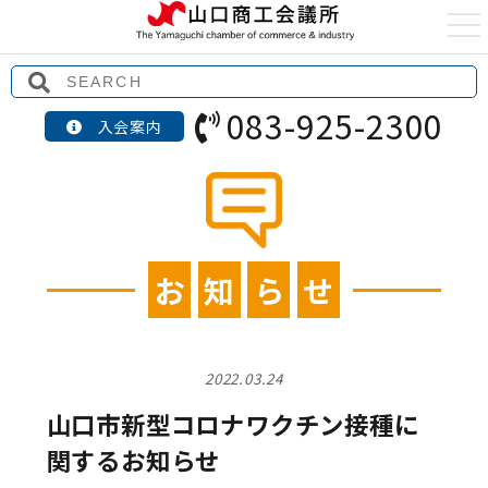
t
o
g
g
l
e
083-925-2300
n
入会案内
a
v
i
g
a
t
i
o
n
お
知
ら
せ
2022.03.24
山口市新型コロナワクチン接種に
関するお知らせ