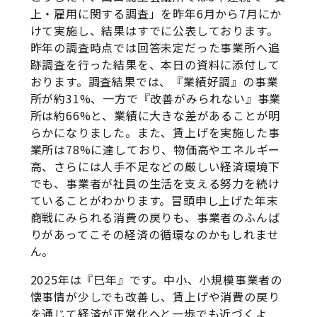
上・雇用に関する調査」を昨年6月から7月にか
けて実施し、結果はすでに公表しております。
昨年の調査時点では回答未定だった事業所へ追
跡調査を行った結果を、
本日の資料に添付して
おります
。調査結果では、『業績好調』の事業
所が約31%、一方で『改善がみられない』事業
所は約66%と、業績に大きな差があることが明
らかになりました。また、賃上げを実施した事
業所は78%に達しており、物価高やエネルギー
高、さらには人手不足などの厳しい経済環境下
でも、事業者が社員の生活を支える努力を続け
ていることがわかります。冒頭申し上げた年末
商戦にみられる消費の戻りも、事業者のふんば
りがあってこその経済の循環なのかもしれませ
ん。
2025年は『巳年』です。中小、小規模事業者の
懐事情が少しでも改善し、賃上げや消費の戻り
を通じて経済が正常化へと一歩でも近づくよ