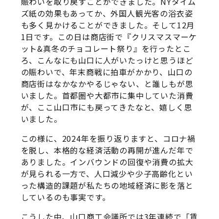
賑わいを取り戻すことができました。NYタイム
ズ紙の効果もあってか、外国人観光客の浴衣姿
も多く見かけることができました。そして12月
1日です。この日は商店街で『クリスマスマーケ
ット&真冬のチョコレート祭り』を行ったとこ
ろ、こんなにも山口に人がいたっけと思うほど
の賑わいで、年末商戦に拍車がかかり、山口の
商店街はなかなかやるじゃない、と誰しもが思
いました。首都圏や大都市に集中していた消費
が、ここ山口市にも戻ってきたなと、嬉しく思
いました。
この様に、2024年を振り返りますと、コロナ禍
を脱し、本格的な経済活動の再開が進んだ年で
ありました。インバウンドの回復や消費の拡大
が見られる一方で、人口減少や少子高齢化とい
った構造的課題が私たちの地域経済に影を落と
しているのも事実です。
こうした中、山口商工会議所では3年連続で「賃