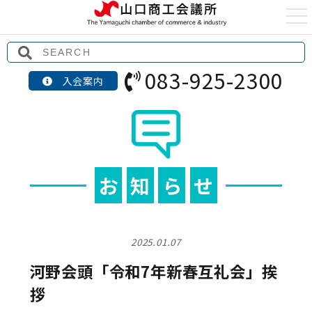
t
o
g
g
l
e
083-925-2300
n
入会案内
a
v
i
g
a
t
i
o
n
お
知
ら
せ
2025.01.07
河野会頭「令和7年新春互礼会」挨
拶