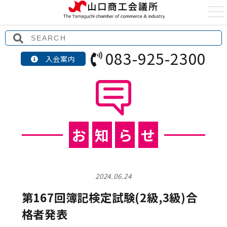
t
o
g
g
l
e
083-925-2300
n
入会案内
a
v
i
g
a
t
i
o
n
お
知
ら
せ
2024.06.24
第167回簿記検定試験(2級,3級)合
格者発表