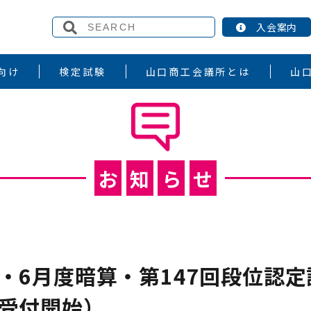
入会案内
向け
検定試験
山口商工会議所とは
山
お
知
ら
せ
算・6月度暗算・第147回段位認
～受付開始）