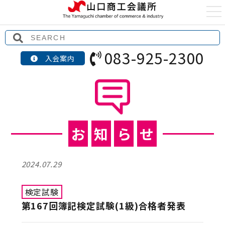
t
o
g
g
l
e
083-925-2300
n
入会案内
a
v
i
g
a
t
i
o
n
お
知
ら
せ
2024.07.29
検定試験
第167回簿記検定試験(1級)合格者発表