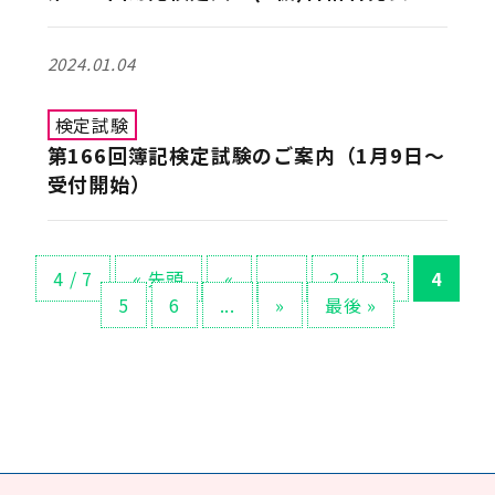
2024.01.04
検定試験
第166回簿記検定試験のご案内（1月9日～
受付開始）
4 / 7
« 先頭
«
...
2
3
4
5
6
...
»
最後 »