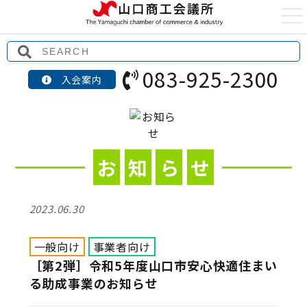
t
o
g
g
l
e
083-925-2300
n
入会案内
a
v
i
g
a
t
i
o
お
知
ら
せ
n
2023.06.30
一般向け
事業者向け
［第2弾］令和5年度山口市安心快適住まい
る助成事業のお知らせ