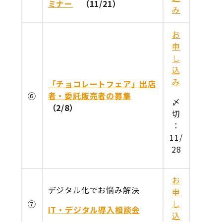
ミナー
（11/21）
み
お
申
し
込
み
「チョコレートフェア」出店
⑥
者・委託販売者の募集
〆
（2/8）
切
：
11/
28
お
デジタル化でお悩み解決
申
⑦
し
IT・デジタル導入相談会
込