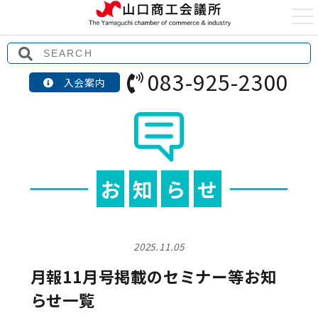
t
o
g
g
l
e
083-925-2300
n
入会案内
a
v
i
g
a
t
i
o
n
お
知
ら
せ
2025.11.05
月報11月号掲載のセミナー等お知
らせ一覧