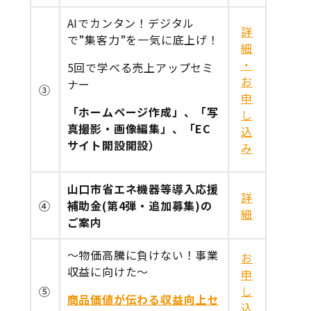
AIでカンタン！デジタル
詳
で”集客力”を一気に底上げ！
細
・
5回で学べる売上アップセミ
お
ナー
③
申
「ホームページ作成」、「写
し
真撮影・画像編集」、「EC
込
サイト開設開設）
み
山口市省エネ機器等導入応援
詳
④
補助金(第4弾・追加募集)の
細
ご案内
～物価高騰に負けない！事業
お
収益に向けた～
申
⑤
し
商品価値が伝わる収益向上セ
込