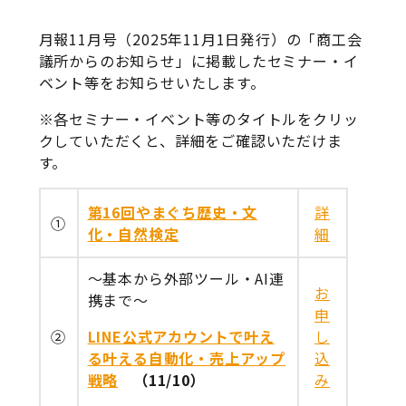
月報11月号（2025年11月1日発行）の「商工会
議所からのお知らせ」に掲載したセミナー・イ
ベント等をお知らせいたします。
※各セミナー・イベント等のタイトルをクリッ
クしていただくと、詳細をご確認いただけま
す。
第16回やまぐち歴史・文
詳
①
化・自然検定
細
～基本から外部ツール・AI連
お
携まで～
申
②
LINE公式アカウントで叶え
し
る叶える自動化・売上アップ
込
戦略
（11/10）
み