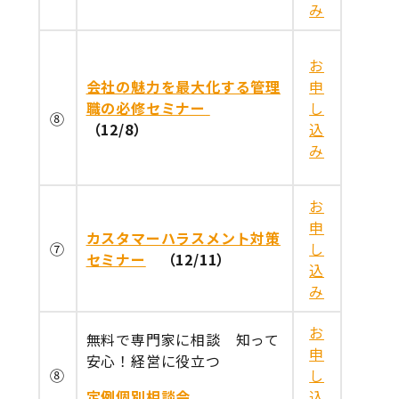
み
お
会社の魅力を最大化する管理
申
職の必修セミナー
し
⑧
（12/8）
込
み
お
申
カスタマーハラスメント対策
⑦
し
セミナー
（12/11）
込
み
お
無料で専門家に相談 知って
申
安心！経営に役立つ
⑧
し
定例個別相談会
込